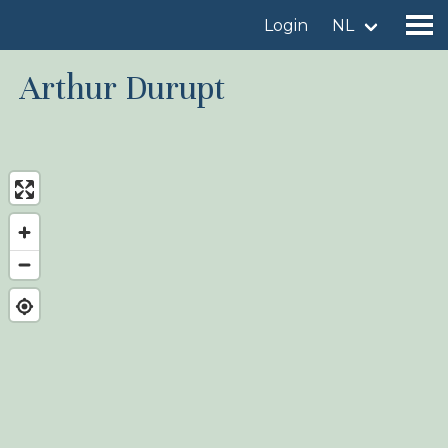
Login
NL
Arthur Durupt
Vind een vogelgebied
Voeg vogelgebied toe
Vind een vogel
Nieuws
Birdingplaces In de kijker
Birdingplaces Top 100
Birders League
Mijn favorieten