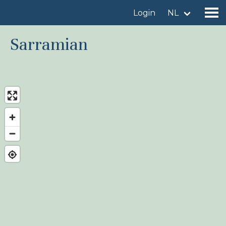
Login
NL
Sarramian
Vind een vogelgebied
Voeg vogelgebied toe
Vind een vogel
Nieuws
Birdingplaces In de kijker
Birdingplaces Top 100
Birders League
Mijn favorieten