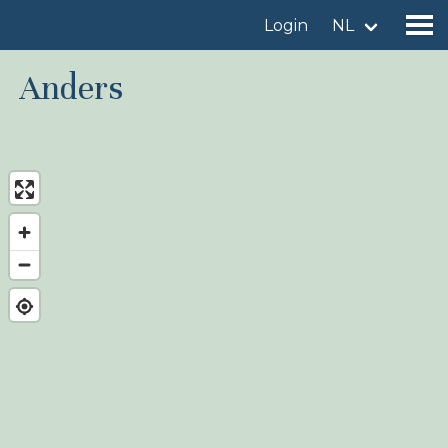
Login
NL
Anders
Vind een vogelgebied
Voeg vogelgebied toe
Vind een vogel
Nieuws
Birdingplaces In de kijker
Birdingplaces Top 100
Birders League
Mijn favorieten