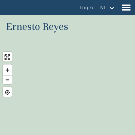
Login
NL
Ernesto Reyes
Vind een vogelgebied
Voeg vogelgebied toe
Vind een vogel
Nieuws
Birdingplaces In de kijker
Birdingplaces Top 100
Birders League
Mijn favorieten