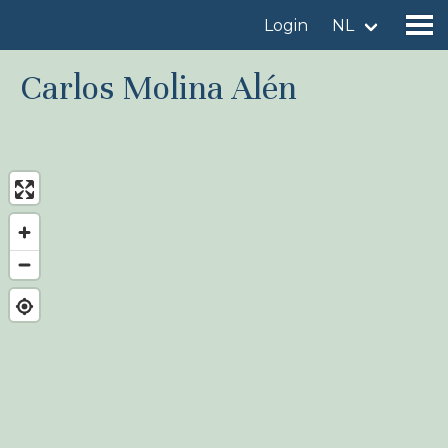
Login
NL
Carlos Molina Alén
Vind een vogelgebied
Voeg vogelgebied toe
Vind een vogel
Nieuws
Birdingplaces In de kijker
Birdingplaces Top 100
Birders League
Mijn favorieten