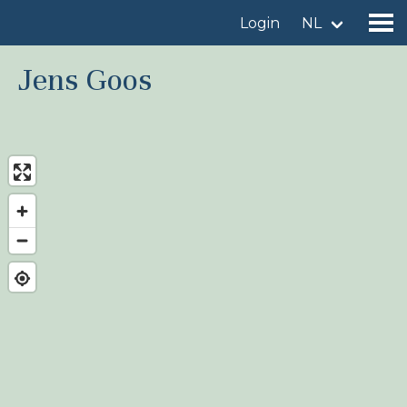
Login
NL
Jens Goos
Vind een vogelgebied
Voeg vogelgebied toe
Vind een vogel
Nieuws
Birdingplaces In de kijker
Birdingplaces Top 100
Birders League
Mijn favorieten