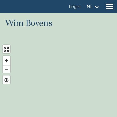
Login
NL
Wim Bovens
Vind een vogelgebied
Voeg vogelgebied toe
Vind een vogel
Nieuws
Birdingplaces In de kijker
Birdingplaces Top 100
Birders League
Mijn favorieten