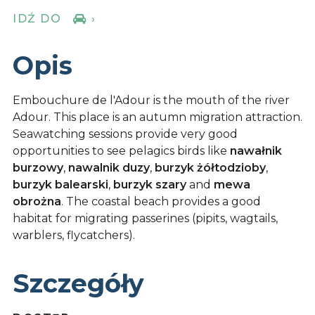
IDŹ DO
›
Opis
Embouchure de l'Adour is the mouth of the river
Adour. This place is an autumn migration attraction.
Seawatching sessions provide very good
opportunities to see pelagics birds like
nawałnik
burzowy
,
nawalnik duzy
,
burzyk żółtodzioby
,
burzyk balearski
,
burzyk szary
and
mewa
obrożna
. The coastal beach provides a good
habitat for migrating passerines (pipits, wagtails,
warblers, flycatchers).
Szczegóły