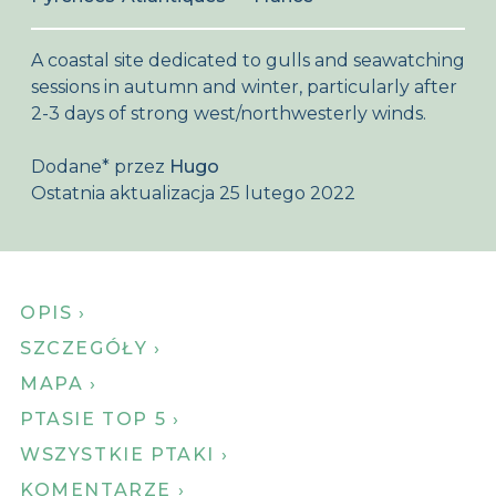
O Birdingplaces
A coastal site dedicated to gulls and seawatching
Sklep internetowy
sessions in autumn and winter, particularly after
2-3 days of strong west/northwesterly winds.
Home
Dodane
*
przez
Hugo
Ostatnia aktualizacja 25 lutego 2022
OPIS ›
SZCZEGÓŁY ›
MAPA ›
PTASIE TOP 5 ›
WSZYSTKIE PTAKI ›
KOMENTARZE ›