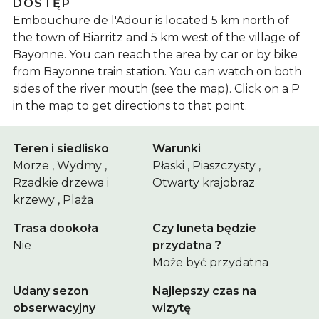
DOSTĘP
Embouchure de l'Adour is located 5 km north of
the town of Biarritz and 5 km west of the village of
Bayonne. You can reach the area by car or by bike
from Bayonne train station. You can watch on both
sides of the river mouth (see the map). Click on a P
in the map to get directions to that point.
Teren i siedlisko
Warunki
Morze , Wydmy ,
Płaski , Piaszczysty ,
Rzadkie drzewa i
Otwarty krajobraz
krzewy , Plaża
Trasa dookoła
Czy luneta będzie
Nie
przydatna ?
Może być przydatna
Udany sezon
Najlepszy czas na
obserwacyjny
wizytę