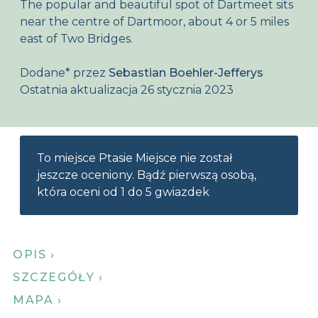
The popular and beautiful spot of Dartmeet sits
O Birdingplaces
near the centre of Dartmoor, about 4 or 5 miles
east of Two Bridges.
Sklep internetowy
Dodane
*
przez
Sebastian Boehler-Jefferys
Home
Ostatnia aktualizacja 26 stycznia 2023
To miejsce Ptasie Miejsce nie został
jeszcze oceniony. Bądź pierwszą osobą,
która oceni od 1 do 5 gwiazdek
OPIS ›
SZCZEGÓŁY ›
MAPA ›