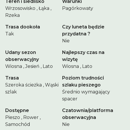
Teren i siedlisko
Warunki
Wrzosowisko , Łąka ,
Pagórkowaty
Rzeka
Trasa dookoła
Czy luneta będzie
Tak
przydatna ?
Nie
Udany sezon
Najlepszy czas na
obserwacyjny
wizytę
Wiosna , Jesień , Lato
Wiosna , Lato
Trasa
Poziom trudności
Szeroka ścieżka , Wąski
szlaku pieszego
szlak
Średnio wymagający
spacer
Dostępne
Czatownia/platforma
Pieszo , Rower ,
obserwacyjna
Samochód
Nie