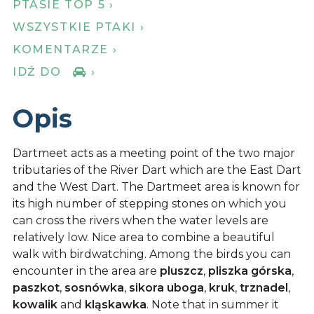
PTASIE TOP 5 ›
WSZYSTKIE PTAKI ›
KOMENTARZE ›
IDŹ DO
›
Opis
Dartmeet acts as a meeting point of the two major
tributaries of the River Dart which are the East Dart
and the West Dart. The Dartmeet area is known for
its high number of stepping stones on which you
can cross the rivers when the water levels are
relatively low. Nice area to combine a beautiful
walk with birdwatching. Among the birds you can
encounter in the area are
pluszcz
,
pliszka górska
,
paszkot
,
sosnówka
,
sikora uboga
,
kruk
,
trznadel
,
kowalik
and
kląskawka
. Note that in summer it