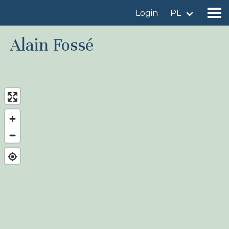
Login
PL
Alain Fossé
Znajdź miejsce obserwacji
Dodaj miejsce obserwacji
Znajdź ptaka
Aktualności
Birdingplaces W centrum uwagi
Birdingplaces Top 100
Liga Ptasiarzy
Moje ulubione miejsca