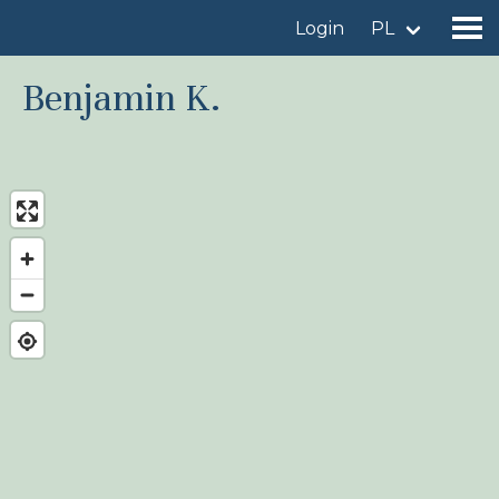
Login
PL
Benjamin K.
Znajdź miejsce obserwacji
Dodaj miejsce obserwacji
Znajdź ptaka
Aktualności
Birdingplaces W centrum uwagi
Birdingplaces Top 100
Liga Ptasiarzy
Moje ulubione miejsca