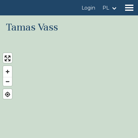
Login
PL
Tamas Vass
Znajdź miejsce obserwacji
Dodaj miejsce obserwacji
Znajdź ptaka
Aktualności
Birdingplaces W centrum uwagi
Birdingplaces Top 100
Liga Ptasiarzy
Moje ulubione miejsca