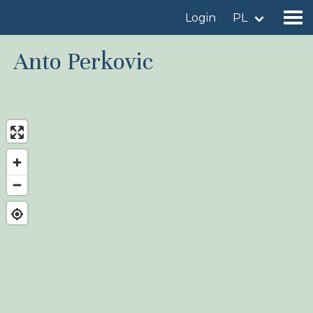
Login
PL
Anto Perkovic
Znajdź miejsce obserwacji
Dodaj miejsce obserwacji
Znajdź ptaka
Aktualności
Birdingplaces W centrum uwagi
Birdingplaces Top 100
Liga Ptasiarzy
Moje ulubione miejsca