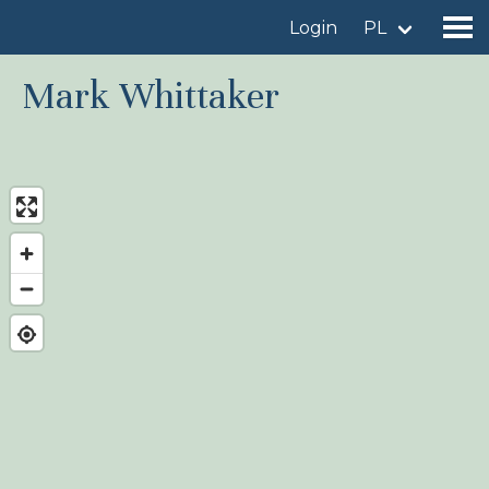
Login
PL
Mark Whittaker
Znajdź miejsce obserwacji
Dodaj miejsce obserwacji
Znajdź ptaka
Aktualności
Birdingplaces W centrum uwagi
Birdingplaces Top 100
Liga Ptasiarzy
Moje ulubione miejsca