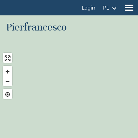
Login
PL
Pierfrancesco
Znajdź miejsce obserwacji
Dodaj miejsce obserwacji
Znajdź ptaka
Aktualności
Birdingplaces W centrum uwagi
Birdingplaces Top 100
Liga Ptasiarzy
Moje ulubione miejsca