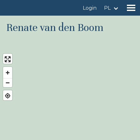
Login
PL
Renate van den Boom
Znajdź miejsce obserwacji
Dodaj miejsce obserwacji
Znajdź ptaka
Aktualności
Birdingplaces W centrum uwagi
Birdingplaces Top 100
Liga Ptasiarzy
Moje ulubione miejsca