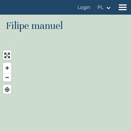
Login
PL
Filipe manuel
Znajdź miejsce obserwacji
Dodaj miejsce obserwacji
Znajdź ptaka
Aktualności
Birdingplaces W centrum uwagi
Birdingplaces Top 100
Liga Ptasiarzy
Moje ulubione miejsca