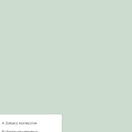
Sklep internetowy
Home
A Zobacz koniecznie
B Warte odwiedzenia