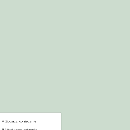
Sklep internetowy
Home
A Zobacz koniecznie
B Warte odwiedzenia