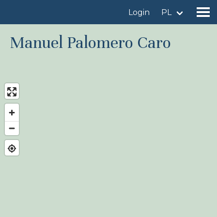
Login
PL
Manuel Palomero Caro
Znajdź miejsce obserwacji
Dodaj miejsce obserwacji
Znajdź ptaka
Aktualności
Birdingplaces W centrum uwagi
Birdingplaces Top 100
Liga Ptasiarzy
Moje ulubione miejsca