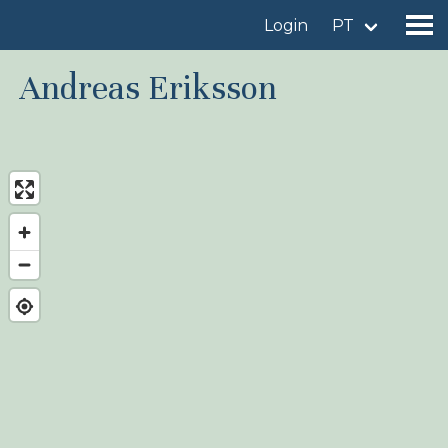
Login
PT
Andreas Eriksson
Encontrar um local de observação
Adicionar um local de observação
Encontrar uma ave
Notícia
Birdingplaces No centro das atenções
Birdingplaces Top 100
Liga de Observadores de Aves
Meus favoritos