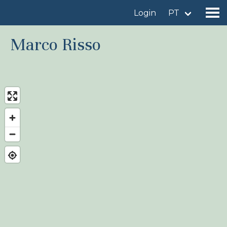
Login
PT
Marco Risso
Encontrar um local de observação
Adicionar um local de observação
Encontrar uma ave
Notícia
Birdingplaces No centro das atenções
Birdingplaces Top 100
Liga de Observadores de Aves
Meus favoritos