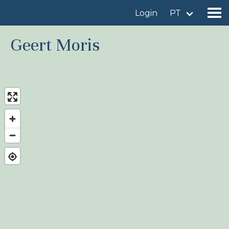
Login
PT
Geert Moris
Encontrar um local de observação
Adicionar um local de observação
Encontrar uma ave
Notícia
Birdingplaces No centro das atenções
Birdingplaces Top 100
Liga de Observadores de Aves
Meus favoritos