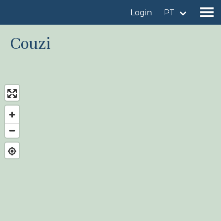
Login
PT
Couzi
Encontrar um local de observação
Adicionar um local de observação
Encontrar uma ave
Notícia
Birdingplaces No centro das atenções
Birdingplaces Top 100
Liga de Observadores de Aves
Meus favoritos