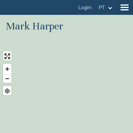
Login
PT
Mark Harper
Encontrar um local de observação
Adicionar um local de observação
Encontrar uma ave
Notícia
Birdingplaces No centro das atenções
Birdingplaces Top 100
Liga de Observadores de Aves
Meus favoritos