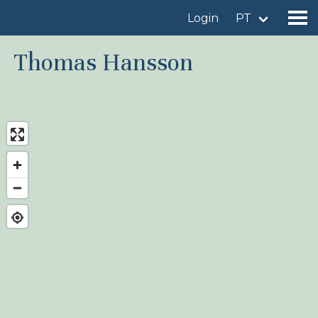
Login
PT
Thomas Hansson
Encontrar um local de observação
Adicionar um local de observação
Encontrar uma ave
Notícia
Birdingplaces No centro das atenções
Birdingplaces Top 100
Liga de Observadores de Aves
Meus favoritos