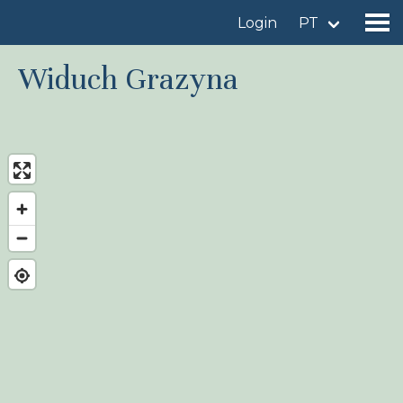
Login
PT
Widuch Grazyna
Encontrar um local de observação
Adicionar um local de observação
Encontrar uma ave
Notícia
Birdingplaces No centro das atenções
Birdingplaces Top 100
Liga de Observadores de Aves
Meus favoritos