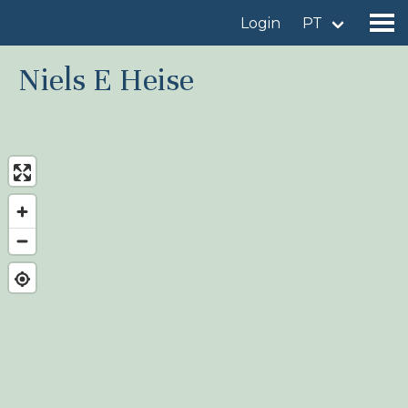
Login
PT
Niels E Heise
Encontrar um local de observação
Adicionar um local de observação
Encontrar uma ave
Notícia
Birdingplaces No centro das atenções
Birdingplaces Top 100
Liga de Observadores de Aves
Meus favoritos