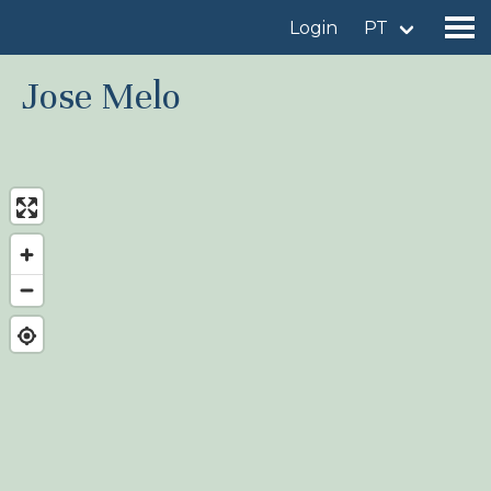
Login
PT
Jose Melo
Encontrar um local de observação
Adicionar um local de observação
Encontrar uma ave
Notícia
Birdingplaces No centro das atenções
Birdingplaces Top 100
Liga de Observadores de Aves
Meus favoritos