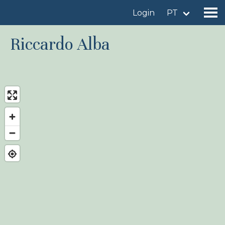
Login
PT
Riccardo Alba
Encontrar um local de observação
Adicionar um local de observação
Encontrar uma ave
Notícia
Birdingplaces No centro das atenções
Birdingplaces Top 100
Liga de Observadores de Aves
Meus favoritos