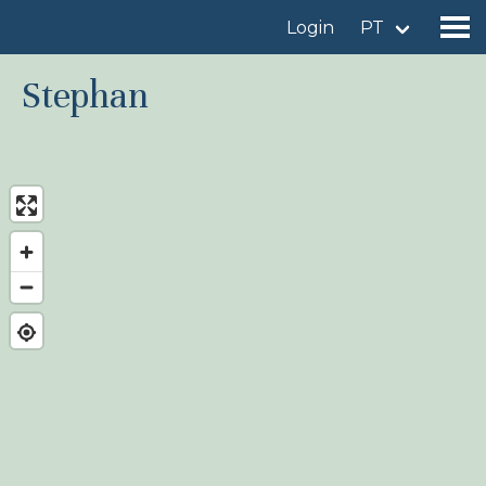
Login
PT
Stephan
Encontrar um local de observação
Adicionar um local de observação
Encontrar uma ave
Notícia
Birdingplaces No centro das atenções
Birdingplaces Top 100
Liga de Observadores de Aves
Meus favoritos