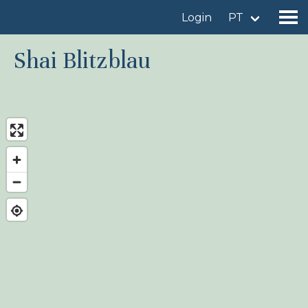
Login
PT
Shai Blitzblau
Encontrar um local de observação
Adicionar um local de observação
Encontrar uma ave
Notícia
Birdingplaces No centro das atenções
Birdingplaces Top 100
Liga de Observadores de Aves
Meus favoritos