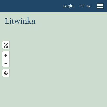
Login
PT
Litwinka
Encontrar um local de observação
Adicionar um local de observação
Encontrar uma ave
Notícia
Birdingplaces No centro das atenções
Birdingplaces Top 100
Liga de Observadores de Aves
Meus favoritos