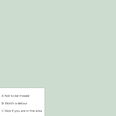
Webshop
Home
A Not to be missed
B Worth a detour
C Nice if you are in the area