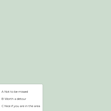
Webshop
Home
A Not to be missed
B Worth a detour
C Nice if you are in the area