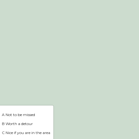
Webshop
Home
A Not to be missed
B Worth a detour
C Nice if you are in the area