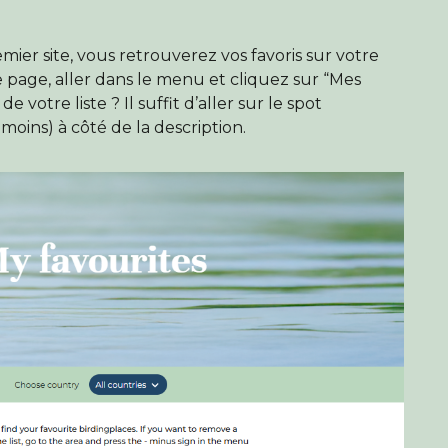
ier site, vous retrouverez vos favoris sur votre
Trouver un site d'observation
 page, aller dans le menu et cliquez sur “Mes
e votre liste ? Il suffit d’aller sur le spot
 moins) à côté de la description.
Ajouter un site d'observation
Trouver un oiseau
Actualités
Birdingplaces À l'honneur
Birdingplaces Top 100