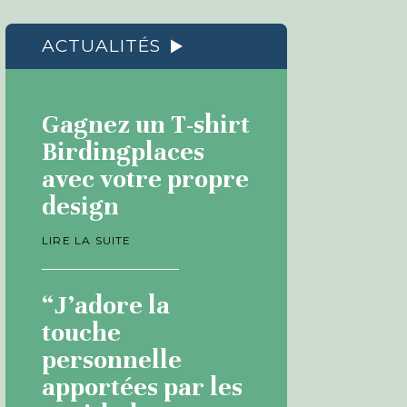
ACTUALITÉS
Gagnez un T-shirt
Birdingplaces
avec votre propre
design
LIRE LA SUITE
“J’adore la
touche
personnelle
apportées par les