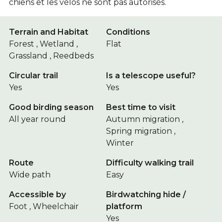
chiens et les vélos ne sont pas autorisés.
Terrain and Habitat
Conditions
Forest , Wetland ,
Flat
Grassland , Reedbeds
Circular trail
Is a telescope useful?
Yes
Yes
Good birding season
Best time to visit
All year round
Autumn migration ,
Spring migration ,
Winter
Route
Difficulty walking trail
Wide path
Easy
Accessible by
Birdwatching hide /
Foot , Wheelchair
platform
Yes