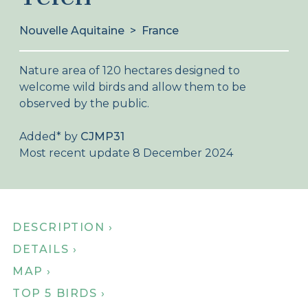
About Birdingplaces
Nouvelle Aquitaine
>
France
Webshop
Nature area of 120 hectares designed to
Home
welcome wild birds and allow them to be
observed by the public.
Added
*
by
CJMP31
Most recent update 8 December 2024
DESCRIPTION ›
DETAILS ›
MAP ›
TOP 5 BIRDS ›