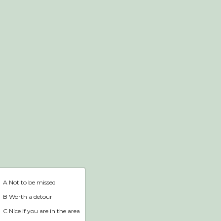
Webshop
Home
A Not to be missed
B Worth a detour
C Nice if you are in the area