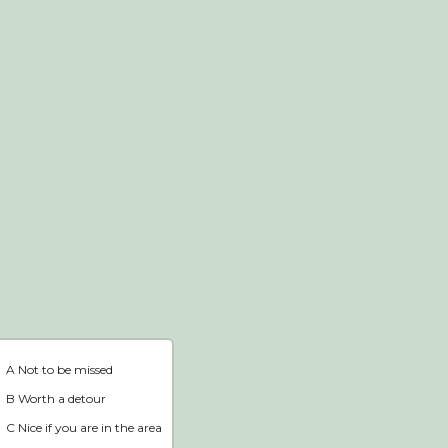
Webshop
Home
A Not to be missed
B Worth a detour
C Nice if you are in the area