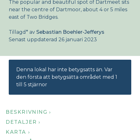
The popular and beautiful spot of Dartmeet sits
Om Birdingplaces
near the centre of Dartmoor, about 4 or 5 miles
east of Two Bridges.
Webshop
Tillagd
*
av
Sebastian Boehler-Jefferys
Hem
Senast uppdaterad 26 januari 2023
Denna lokal har inte betygsatts än. Var
den första att betygsätta området med 1
till 5 stjärnor
BESKRIVNING ›
DETALJER ›
KARTA ›