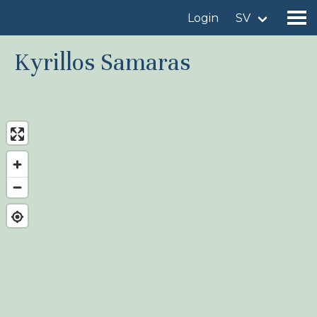
Login
SV
Kyrillos Samaras
Hitta en fågellokal
Lägg till en fågellokal
Hitta en fågel
Nyheter
Birdingplaces In the spotlight
Birdingplaces Top 100
Birders League
Mina favoriter