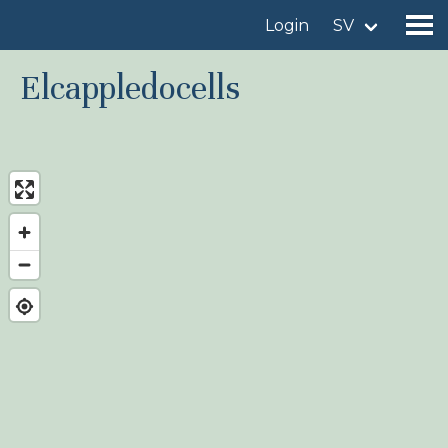
Login
SV
Elcappledocells
Hitta en fågellokal
Lägg till en fågellokal
Hitta en fågel
Nyheter
Birdingplaces In the spotlight
Birdingplaces Top 100
Birders League
Mina favoriter