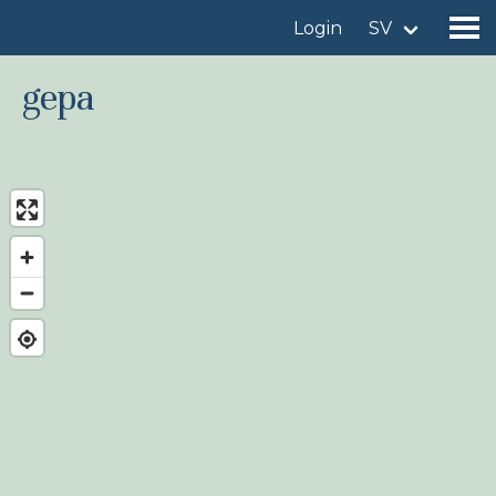
Login
SV
gepa
Hitta en fågellokal
Lägg till en fågellokal
Hitta en fågel
Nyheter
Birdingplaces In the spotlight
Birdingplaces Top 100
Birders League
Mina favoriter