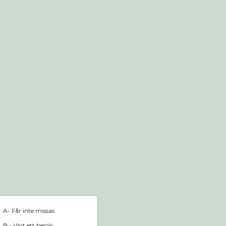
Webshop
Hem
A- Får inte missas
B - Värt ett besök