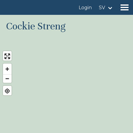
Login
SV
Cockie Streng
Hitta en fågellokal
Lägg till en fågellokal
Hitta en fågel
Nyheter
Birdingplaces In the spotlight
Birdingplaces Top 100
Birders League
Mina favoriter