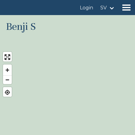
Login
SV
Benji S
Hitta en fågellokal
Lägg till en fågellokal
Hitta en fågel
Nyheter
Birdingplaces In the spotlight
Birdingplaces Top 100
Birders League
Mina favoriter