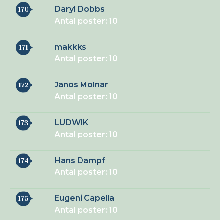
Daryl Dobbs
170
Antal poster: 10
makkks
171
Antal poster: 10
Janos Molnar
172
Antal poster: 10
LUDWIK
173
Antal poster: 10
Hans Dampf
174
Antal poster: 10
Eugeni Capella
175
Antal poster: 10