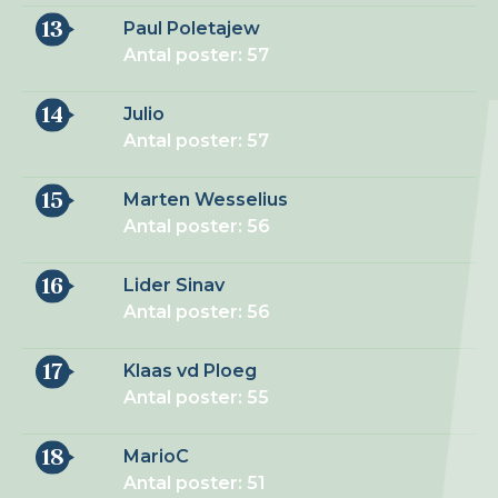
13
Paul Poletajew
Antal poster: 57
14
Julio
Antal poster: 57
15
Marten Wesselius
Antal poster: 56
16
Lider Sinav
Antal poster: 56
17
Klaas vd Ploeg
Antal poster: 55
18
MarioC
Antal poster: 51