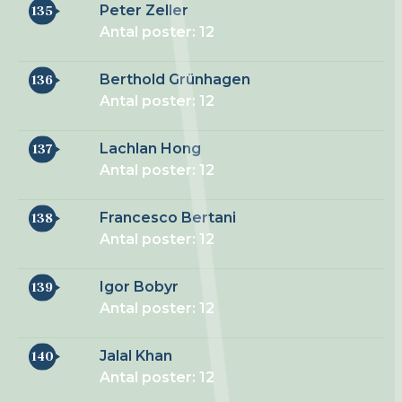
Peter Zeller
135
Antal poster: 12
Berthold Grünhagen
136
Antal poster: 12
Lachlan Hong
137
Antal poster: 12
Francesco Bertani
138
Antal poster: 12
Igor Bobyr
139
Antal poster: 12
Jalal Khan
140
Antal poster: 12