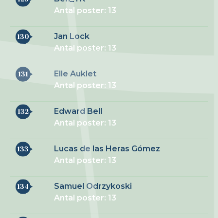
Antal poster: 13
Jan Lock
130
Antal poster: 13
Elle Auklet
131
Antal poster: 13
Edward Bell
132
Antal poster: 13
Lucas de las Heras Gómez
133
Antal poster: 13
Samuel Odrzykoski
134
Antal poster: 13