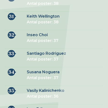
Antal poster: 38
31
Keith Wellington
Antal poster: 38
32
Inseo Choi
Antal poster: 37
33
Santiago Rodriguez
Antal poster: 37
34
Susana Noguera
Antal poster: 37
35
Vasily Kalinichenko
Antal poster: 36