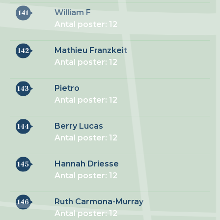
William F
141
Antal poster: 12
Mathieu Franzkeit
142
Antal poster: 12
Pietro
143
Antal poster: 12
Berry Lucas
144
Antal poster: 12
Hannah Driesse
145
Antal poster: 12
Ruth Carmona-Murray
146
Antal poster: 12