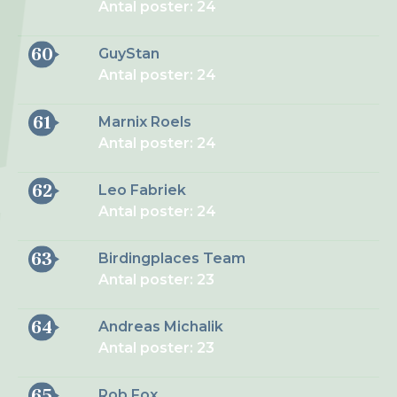
Antal poster: 24
60
GuyStan
Antal poster: 24
61
Marnix Roels
Antal poster: 24
62
Leo Fabriek
Antal poster: 24
63
Birdingplaces Team
Antal poster: 23
64
Andreas Michalik
Antal poster: 23
65
Rob Fox