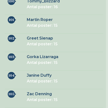
Tommy_Blizzard
100
Antal poster: 16
Martin Roper
101
Antal poster: 15
Greet Sienap
102
Antal poster: 15
Gorka Lizarraga
103
Antal poster: 15
Janine Duffy
104
Antal poster: 15
Zac Denning
105
Antal poster: 15