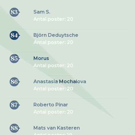
83
Sam S.
Antal poster: 20
84
Björn Deduytsche
Antal poster: 20
85
Morus
Antal poster: 20
86
Anastasia Mochalova
Antal poster: 20
87
Roberto Pinar
Antal poster: 20
88
Mats van Kasteren