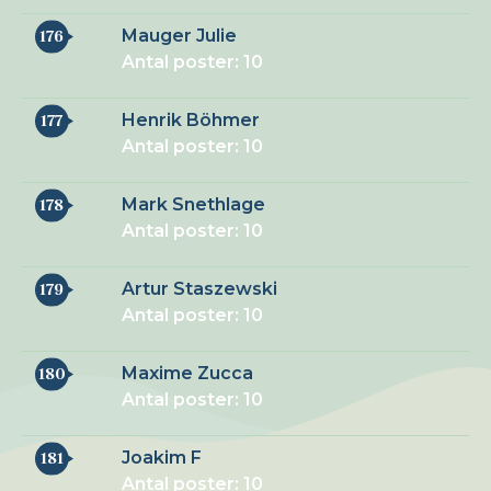
Mauger Julie
176
Antal poster: 10
Henrik Böhmer
177
Antal poster: 10
Mark Snethlage
178
Antal poster: 10
Artur Staszewski
179
Antal poster: 10
Maxime Zucca
180
Antal poster: 10
Joakim F
181
Antal poster: 10