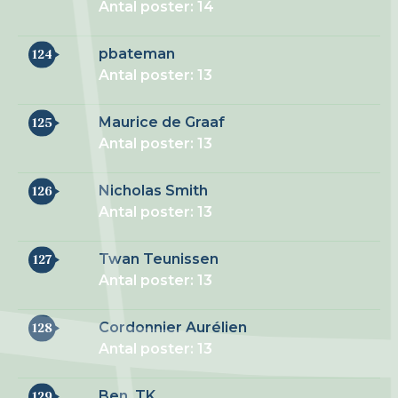
Antal poster: 14
pbateman
124
Antal poster: 13
Maurice de Graaf
125
Antal poster: 13
Nicholas Smith
126
Antal poster: 13
Twan Teunissen
127
Antal poster: 13
Cordonnier Aurélien
128
Antal poster: 13
Ben_TK
129