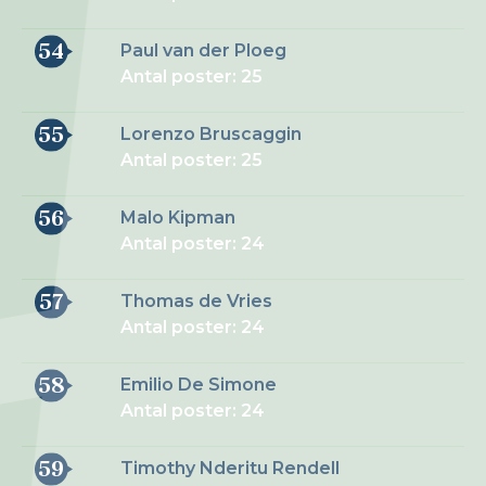
54
Paul van der Ploeg
Antal poster: 25
55
Lorenzo Bruscaggin
Antal poster: 25
56
Malo Kipman
Antal poster: 24
57
Thomas de Vries
Antal poster: 24
58
Emilio De Simone
Antal poster: 24
59
Timothy Nderitu Rendell