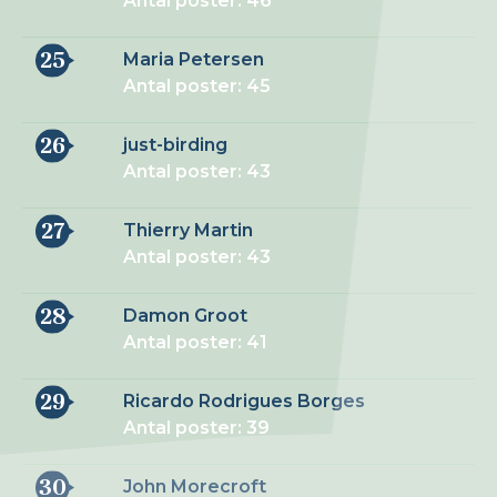
Antal poster: 46
25
Maria Petersen
Antal poster: 45
26
just-birding
Antal poster: 43
27
Thierry Martin
Antal poster: 43
28
Damon Groot
Antal poster: 41
29
Ricardo Rodrigues Borges
Antal poster: 39
30
John Morecroft