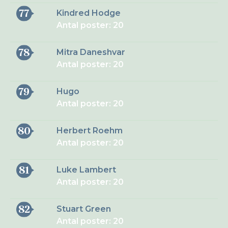
77
Kindred Hodge
Antal poster: 20
78
Mitra Daneshvar
Antal poster: 20
79
Hugo
Antal poster: 20
80
Herbert Roehm
Antal poster: 20
81
Luke Lambert
Antal poster: 20
82
Stuart Green
Antal poster: 20