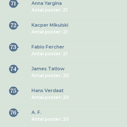
71
Anna Yargina
Antal poster: 21
72
Kacper Mikulski
Antal poster: 21
73
Fabio Fercher
Antal poster: 21
74
James Tatlow
Antal poster: 20
75
Hans Verdaat
Antal poster: 20
76
A. F.
Antal poster: 20