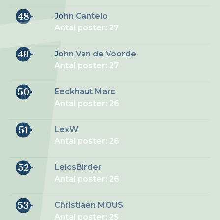
48
John Cantelo
Antal poster: 27
49
John Van de Voorde
Antal poster: 27
50
Eeckhaut Marc
Antal poster: 26
51
LexW
Antal poster: 26
52
LeicsBirder
Antal poster: 26
53
Christiaen MOUS
Antal poster: 25