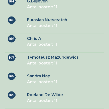
G.Blijleven
164
Antal poster: 11
Eurasian Nutscratch
165
Antal poster: 11
Chris A
166
Antal poster: 11
Tymoteusz Mazurkiewicz
167
Antal poster: 11
Sandra Nap
168
Antal poster: 11
Roeland De Wilde
169
Antal poster: 11