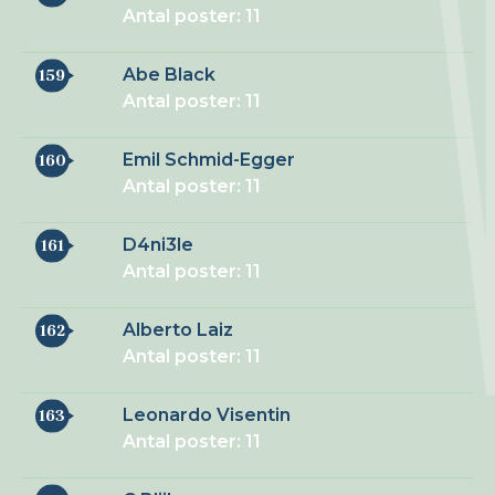
Antal poster: 11
Abe Black
159
Antal poster: 11
Emil Schmid-Egger
160
Antal poster: 11
D4ni3le
161
Antal poster: 11
Alberto Laiz
162
Antal poster: 11
Leonardo Visentin
163
Antal poster: 11