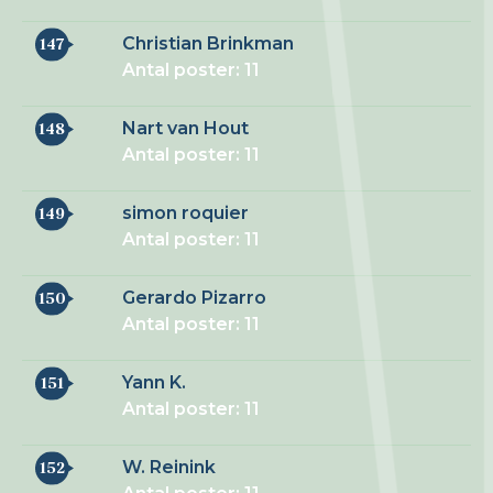
Christian Brinkman
147
Antal poster: 11
Nart van Hout
148
Antal poster: 11
simon roquier
149
Antal poster: 11
Gerardo Pizarro
150
Antal poster: 11
Yann K.
151
Antal poster: 11
W. Reinink
152