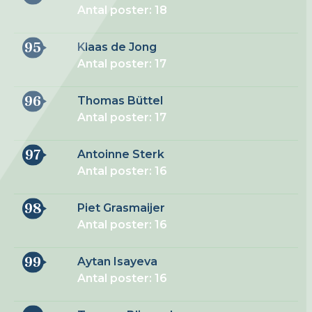
Antal poster: 18
95
Klaas de Jong
Antal poster: 17
96
Thomas Büttel
Antal poster: 17
97
Antoinne Sterk
Antal poster: 16
98
Piet Grasmaijer
Antal poster: 16
99
Aytan Isayeva
Antal poster: 16