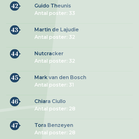
42
Guido Theunis
Antal poster: 33
43
Martin de Lajudie
Antal poster: 32
44
Nutcracker
Antal poster: 32
45
Mark van den Bosch
Antal poster: 31
46
Chiara Ciullo
Antal poster: 28
47
Tora Benzeyen
Antal poster: 28