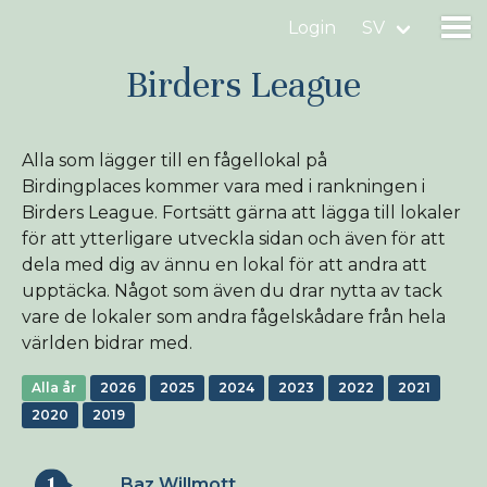
Login
SV
Birders League
Hitta en fågellokal
Alla som lägger till en fågellokal på
Lägg till en fågellokal
Birdingplaces kommer vara med i rankningen i
Birders League. Fortsätt gärna att lägga till lokaler
för att ytterligare utveckla sidan och även för att
Hitta en fågel
dela med dig av ännu en lokal för att andra att
upptäcka. Något som även du drar nytta av tack
Nyheter
vare de lokaler som andra fågelskådare från hela
världen bidrar med.
Birdingplaces In the spotlight
Birdingplaces Top 100
Alla år
2026
2025
2024
2023
2022
2021
2020
2019
Birders League
Mina favoriter
1
Baz Willmott