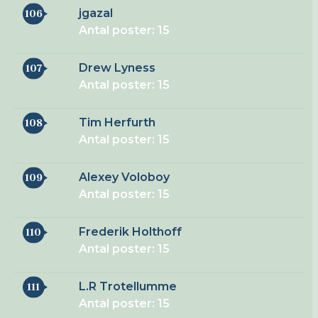
jgazal
106
Antal poster: 15
Drew Lyness
107
Antal poster: 15
Tim Herfurth
108
Antal poster: 15
Alexey Voloboy
109
Antal poster: 15
Frederik Holthoff
110
Antal poster: 15
L.R Trotellumme
111
Antal poster: 15