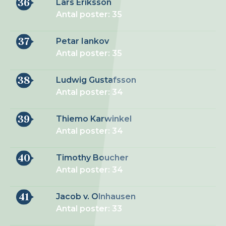
36
Lars Eriksson
Antal poster: 35
37
Petar Iankov
Antal poster: 35
38
Ludwig Gustafsson
Antal poster: 34
39
Thiemo Karwinkel
Antal poster: 34
40
Timothy Boucher
Antal poster: 34
41
Jacob v. Olnhausen
Antal poster: 33