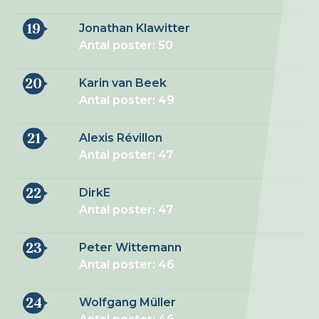
19
Jonathan Klawitter
Antal poster: 50
20
Karin van Beek
Antal poster: 49
21
Alexis Révillon
Antal poster: 47
22
DirkE
Antal poster: 47
23
Peter Wittemann
Antal poster: 46
24
Wolfgang Müller