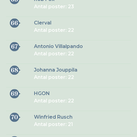
Antal poster: 23
66
Clerval
Antal poster: 22
67
Antonio Villalpando
Antal poster: 22
68
Johanna Jouppila
Antal poster: 22
69
HGON
Antal poster: 22
70
Winfried Rusch
Antal poster: 21