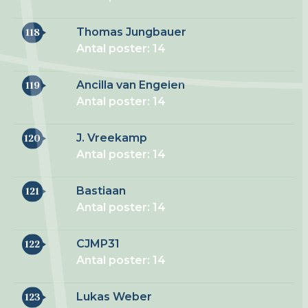
Thomas Jungbauer
118
Antal poster: 14
Ancilla van Engelen
119
Antal poster: 14
J. Vreekamp
120
Antal poster: 14
Bastiaan
121
Antal poster: 14
CJMP31
122
Antal poster: 14
Lukas Weber
123