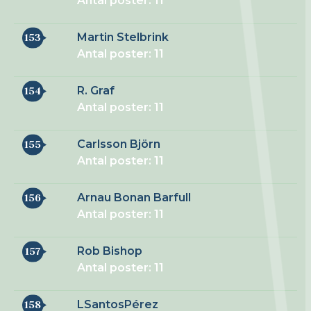
Antal poster: 11
Martin Stelbrink
153
Antal poster: 11
R. Graf
154
Antal poster: 11
Carlsson Björn
155
Antal poster: 11
Arnau Bonan Barfull
156
Antal poster: 11
Rob Bishop
157
Antal poster: 11
LSantosPérez
158