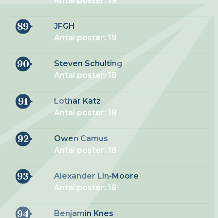
Antal poster: 19
89
JFGH
Antal poster: 19
90
Steven Schulting
Antal poster: 18
91
Lothar Katz
Antal poster: 18
92
Owen Camus
Antal poster: 18
93
Alexander Lin-Moore
Antal poster: 18
94
Benjamin Knes