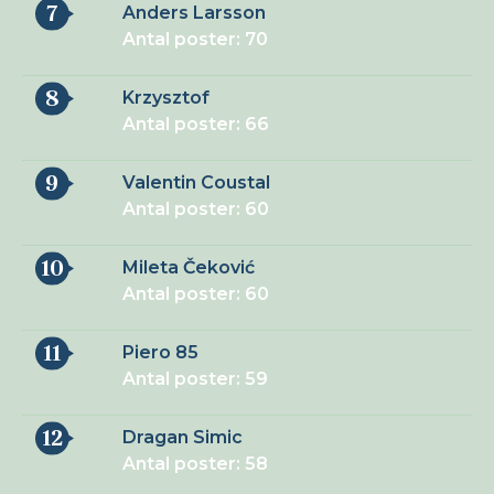
7
Anders Larsson
Antal poster: 70
8
Krzysztof
Antal poster: 66
9
Valentin Coustal
Antal poster: 60
10
Mileta Čeković
Antal poster: 60
11
Piero 85
Antal poster: 59
12
Dragan Simic
Antal poster: 58