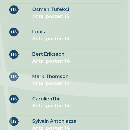
Osman Tufekci
112
Antal poster: 15
Louis
113
Antal poster: 14
Bert Eriksson
114
Antal poster: 14
Mark Thomson
115
Antal poster: 14
Carolien114
116
Antal poster: 14
Sylvain Antoniazza
117
Antal poster: 14